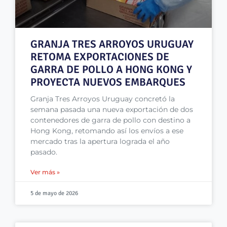
GRANJA TRES ARROYOS URUGUAY
RETOMA EXPORTACIONES DE
GARRA DE POLLO A HONG KONG Y
PROYECTA NUEVOS EMBARQUES
Granja Tres Arroyos Uruguay concretó la
semana pasada una nueva exportación de dos
contenedores de garra de pollo con destino a
Hong Kong, retomando así los envíos a ese
mercado tras la apertura lograda el año
pasado.
Ver más »
5 de mayo de 2026