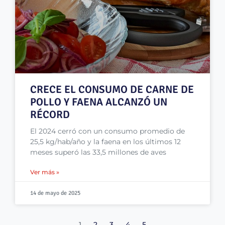
CRECE EL CONSUMO DE CARNE DE
POLLO Y FAENA ALCANZÓ UN
RÉCORD
El 2024 cerró con un consumo promedio de
25,5 kg/hab/año y la faena en los últimos 12
meses superó las 33,5 millones de aves
Ver más »
14 de mayo de 2025
1
2
3
4
5