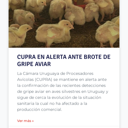
CUPRA EN ALERTA ANTE BROTE DE
GRIPE AVIAR
La Cámara Uruguaya de Procesadores
Avícolas (CUPRA) se mantiene en alerta ante
la confirmación de las recientes detecciones
de gripe aviar en aves silvestres en Uruguay y
sigue de cerca la evolución de la situación
sanitaria la cual no ha afectado a la
producción comercial.
Ver más »