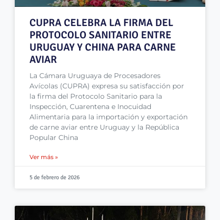
CUPRA CELEBRA LA FIRMA DEL
PROTOCOLO SANITARIO ENTRE
URUGUAY Y CHINA PARA CARNE
AVIAR
La Cámara Uruguaya de Procesadores
Avícolas (CUPRA) expresa su satisfacción por
la firma del Protocolo Sanitario para la
Inspección, Cuarentena e Inocuidad
Alimentaria para la importación y exportación
de carne aviar entre Uruguay y la República
Popular China
Ver más »
5 de febrero de 2026