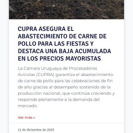
CUPRA ASEGURA EL
ABASTECIMIENTO DE CARNE DE
POLLO PARA LAS FIESTAS Y
DESTACA UNA BAJA ACUMULADA
EN LOS PRECIOS MAYORISTAS
La Cámara Uruguaya de Procesadores
Avícolas (CUPRA) garantiza el abastecimiento
de carne de pollo para las celebraciones de fin
de año gracias al desempeño sostenido de la
producción nacional, que continúa creciendo y
responde plenamente a la demanda del
mercado.
Ver más »
11 de diciembre de 2025