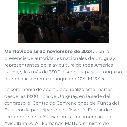
Montevideo 13 de noviembre de 2024.
Con la
presencia de autoridades nacionales de Uruguay,
representantes de la avicultura de toda América
Latina, y los más de 3500 inscriptos para el congreso,
quedó oficialmente inaugurado OVUM 2024.
La ceremonia de apertura se realizó este martes
desde las 19:00 hora de Uruguay, en la sede del
congreso, el Centro de Convenciones de Punta del
Este; con la participación de Joaquín Fernández,
presidente de la Asociación Latinoamericana de
Avicultura (ALA), Fernando Mattos, ministro de