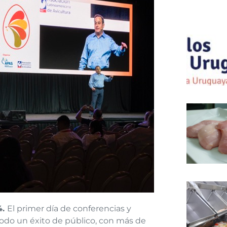
4.
El primer día de conferencias y
odo un éxito de público, con más de