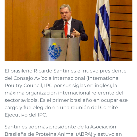
El brasileño Ricardo Santin es el nuevo presidente
del Consejo Avícola Internacional (International
Poultry Council, IPC por sus siglas en inglés), la
máxima organización internacional referente del
sector avícola. Es el primer brasileño en ocupar ese
cargo y fue elegido en una reunión del Comité
Ejecutivo del IPC.
Santin es además presidente de la Asociación
Brasileña de Proteína Animal (ABPA) y estuvo en